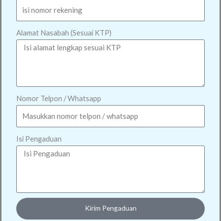
Alamat Nasabah (Sesuai KTP)
Nomor Telpon / Whatsapp
Isi Pengaduan
Kirim Pengaduan