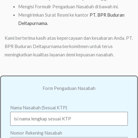
Mengisi Formulir Pengaduan Nasabah di bawah ini.
Mengirimkan Surat Resmi ke kantor
PT. BPR Buduran
Deltapurnama.
Kami berterima kasih atas kepercayaan dan kesabaran Anda. PT.
BPR Buduran Deltapurnama berkomitmen untuk terus
meningkatkan kualitas layanan demi kepuasan nasabah.
Form Pengaduan Nasabah
Nama Nasabah (Sesuai KTP)
Nomor Rekening Nasabah