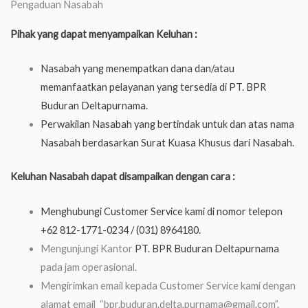
Pengaduan Nasabah
Pihak yang dapat menyampaikan Keluhan :
Nasabah yang menempatkan dana dan/atau
memanfaatkan pelayanan yang tersedia di PT. BPR
Buduran Deltapurnama.
Perwakilan Nasabah yang bertindak untuk dan atas nama
Nasabah berdasarkan Surat Kuasa Khusus dari Nasabah.
Keluhan Nasabah dapat disampaikan dengan cara :
Menghubungi Customer Service kami di nomor telepon
+62 812-1771-0234 /
(031) 8964180.
Mengunjungi Kantor
PT. BPR Buduran Deltapurnama
pada jam operasional.
Mengirimkan email kepada Customer Service kami dengan
alamat email “bpr.buduran.delta.purnama@gmail.com”.