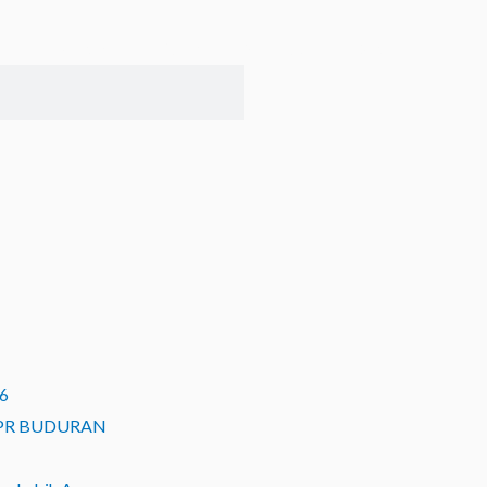
an
About
Gallery
Publikasi
Blog
6
 BPR BUDURAN