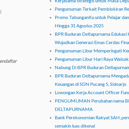
Kerjasama Strategis untuk Masa Dep
Pengumuman Terkait Pemblokiran R
)
Promo TabunganKu untuk Pelajar d
Hingga 31 Agustus 2025
BPR Buduran Deltapurnama Edukasi K
Wujudkan Generasi Emas Cerdas Fina
Pengumuman Libur Memperingati Ken
Pengumuman Libur Hari Raya Waisak
endaftar
Nabung Di BPR Buduran Deltapurna
BPR Buduran Deltapurnama Mengadak
Keuangan di SDN Pucang 5, Sidoarjo
Lowongan Kerja Account Officer Fun
PENGUMUMAN Perubahan nama 
DELTAPURNAMA
Bank Perekonomian Rakyat SAH, per
semakin luas dikenal