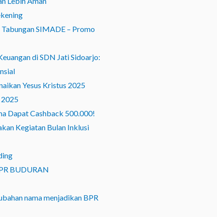
an Lebih Aman
ekening
an Tabungan SIMADE – Promo
euangan di SDN Jati Sidoarjo:
nsial
aikan Yesus Kristus 2025
 2025
ma Dapat Cashback 500.000!
an Kegiatan Bulan Inklusi
ding
BPR BUDURAN
ubahan nama menjadikan BPR