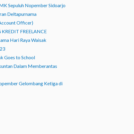
SMK Sepuluh Nopember Sidoarjo
ran Deltapurnama
count Officer)
 KREDIT FREELANCE
ersama Hari Raya Waisak
023
nk Goes to School
Akuntan Dalam Memberantas
opember Gelombang Ketiga di