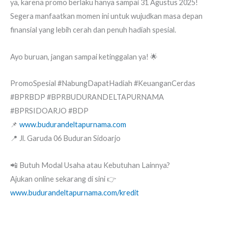
ya, karena promo berlaku hanya sampai 31 Agustus 2025!
Segera manfaatkan momen ini untuk wujudkan masa depan
finansial yang lebih cerah dan penuh hadiah spesial.
Ayo buruan, jangan sampai ketinggalan ya! 🌟
PromoSpesial #NabungDapatHadiah #KeuanganCerdas
#BPRBDP #BPRBUDURANDELTAPURNAMA
#BPRSIDOARJO #BDP
📌
www.budurandeltapurnama.com
📍 Jl. Garuda 06 Buduran Sidoarjo
📲 Butuh Modal Usaha atau Kebutuhan Lainnya?
Ajukan online sekarang di sini 👉
www.budurandeltapurnama.com/kredit